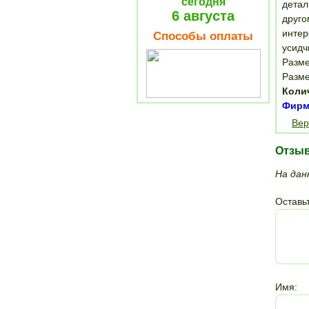
сегодня
детал
6 августа
друго
интер
Способы оплаты
усидч
Разме
Разме
Коли
Фирма
Вер
Отзы
На дан
Оставьт
Имя: