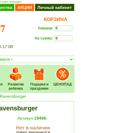
етских игрушек.
ества
АКЦИИ
Личный кабинет
КОРЗИНА
37
Товаров:
На сумму:
0-17:00
Оформить заказ
ля
Развитие
Подарки и
ЦЕНОПАД
ребенка
праздники
 Ravensburger
avensburger
Артикул
19406-
Нет в наличии
товар закончился