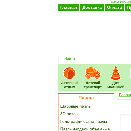
Пазлы 1000 дет
Главная
Доставка
Оплата
П
Активный
Детский
Для
отдых
транспорт
малышей
Главн
Пазлы
Шаровые пазлы
3D пазлы
Голографические пазлы
Пазлы-модели объемные