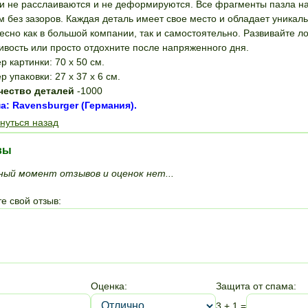
и не расслаиваются и не деформируются. Все фрагменты пазла на
м без зазоров. Каждая деталь имеет свое место и обладает уника
есно как в большой компании, так и самостоятельно. Развивайте л
ивость или просто отдохните после напряженного дня.
р картинки: 70 х 50 см.
р упаковки: 27 х 37 х 6 см.
чество деталей
-1000
: Ravensburger (Германия).
нуться назад
вы
ный момент отзывов и оценок нет...
е свой отзыв:
Оценка:
Защита от спама:
3 + 1 =