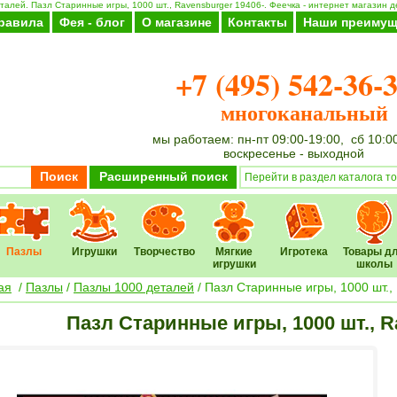
алей. Пазл Старинные игры, 1000 шт., Ravensburger 19406-. Феечка - интернет магазин д
равила
Фея - блог
О магазине
Контакты
Наши преимущ
+7 (495) 542-36-
многоканальный
мы работаем: пн-пт 09:00-19:00, сб 10:0
воскресенье - выходной
Поиск
Расширенный поиск
Пазлы
Игрушки
Творчество
Мягкие
Игротека
Товары д
игрушки
школы
ая
/
Пазлы
/
Пазлы 1000 деталей
/ Пазл Старинные игры, 1000 шт.,
Пазл Старинные игры, 1000 шт., R