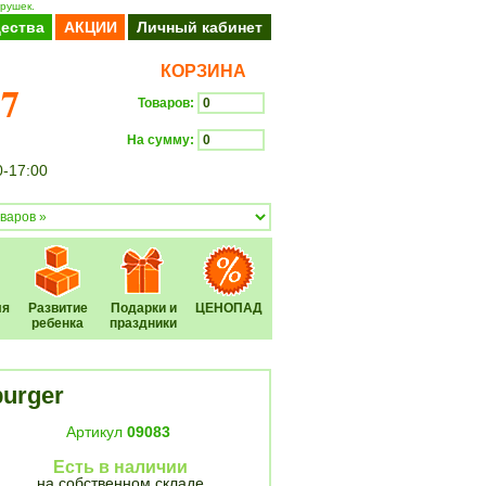
грушек.
ества
АКЦИИ
Личный кабинет
КОРЗИНА
37
Товаров:
На сумму:
0-17:00
Оформить заказ
ля
Развитие
Подарки и
ЦЕНОПАД
ребенка
праздники
urger
Артикул
09083
Есть в наличии
на собственном складе