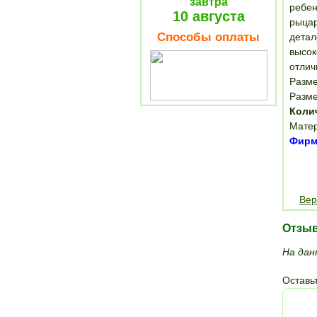
завтра
ребен
10 августа
рыцар
Способы оплаты
детал
высок
отлич
Разме
Разме
Коли
Матер
Фирма
Вер
Отзы
На дан
Оставьт