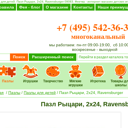
для детей. Пазл Рыцари, 2х24, Ravensburger 09083. Феечка - интернет магазин детских и
равила
Фея - блог
О магазине
Контакты
Наши преимущ
+7 (495) 542-36-
многоканальный
мы работаем: пн-пт 09:00-19:00, сб 10:0
воскресенье - выходной
Поиск
Расширенный поиск
Пазлы
Игрушки
Творчество
Мягкие
Игротека
Товары д
игрушки
школы
ая
/
Пазлы
/
Пазлы для детей
/ Пазл Рыцари, 2х24, Ravensburger
Пазл Рыцари, 2х24, Ravensb