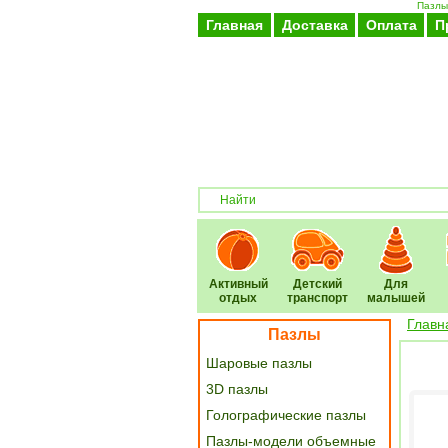
Пазлы 
Главная
Доставка
Оплата
П
Активный
Детский
Для
отдых
транспорт
малышей
Главн
Пазлы
Шаровые пазлы
3D пазлы
Голографические пазлы
Пазлы-модели объемные