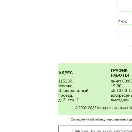
Имя:
ГРАФИК
АДРЕС
РАБОТЫ
115230,
пн-пт 09:0
Москва,
19:00
Электролитный
сб 10:00-1
проезд,
воскресень
д. 3, стр. 2
выходной
© 2002-2022 интернет-магазин 
Согласие на обработку персональных д
Наш сайт использует cookie-ф