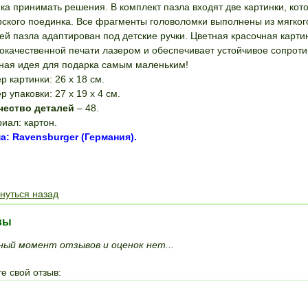
ка принимать решения. В комплект пазла входят две картинки, к
ского поединка. Все фрагменты головоломки выполнены из мягког
ей пазла адаптирован под детские ручки. Цветная красочная карт
окачественной печати лазером и обеспечивает устойчивое сопрот
ная идея для подарка самым маленьким!
р картинки: 26 х 18 см.
р упаковки: 27 х 19 х 4 см.
чество деталей
– 48.
иал: картон.
: Ravensburger (Германия).
ПОЛОЖИТЬ В КОРЗИНУ
нуться назад
вы
ный момент отзывов и оценок нет...
е свой отзыв: