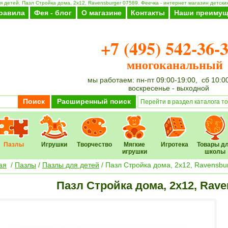
я детей. Пазл Стройка дома, 2х12, Ravensburger 07589. Феечка - интернет магазин детских
равила
Фея - блог
О магазине
Контакты
Наши преимущ
+7 (495) 542-36-
многоканальный
мы работаем: пн-пт 09:00-19:00, сб 10:0
воскресенье - выходной
Поиск
Расширенный поиск
Пазлы
Игрушки
Творчество
Мягкие
Игротека
Товары д
игрушки
школы
ая
/
Пазлы
/
Пазлы для детей
/ Пазл Стройка дома, 2х12, Ravensbu
Пазл Стройка дома, 2х12, Rave