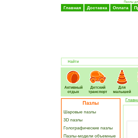
Пазлы дл
Главная
Доставка
Оплата
П
Активный
Детский
Для
отдых
транспорт
малышей
Главн
Пазлы
Шаровые пазлы
3D пазлы
Голографические пазлы
Пазлы-модели объемные