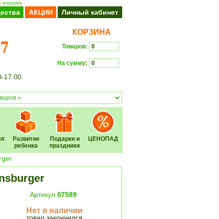
 игрушек.
ества
АКЦИИ
Личный кабинет
КОРЗИНА
37
Товаров:
На сумму:
0-17:00
Оформить заказ
ля
Развитие
Подарки и
ЦЕНОПАД
ребенка
праздники
rger
nsburger
Артикул
07589
Нет в наличии
товар закончился