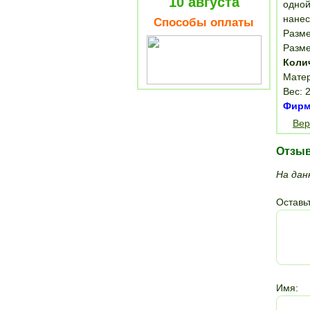
10 августа
одной
нанес
Способы оплаты
Разме
Разме
Коли
Матер
Вес: 2
Фирма
Вер
Отзы
На дан
Оставьт
Имя: