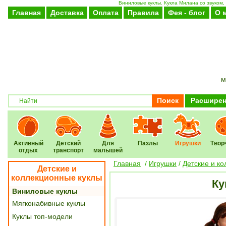
Виниловые куклы. Кукла Милана со звуком,
Главная
Доставка
Оплата
Правила
Фея - блог
О 
м
Поиск
Расширен
Активный
Детский
Для
Пазлы
Игрушки
Твор
отдых
транспорт
малышей
Главная
/
Игрушки
/
Детские и к
Детские и
коллекционные куклы
Ку
Виниловые куклы
Мягконабивные куклы
Куклы топ-модели