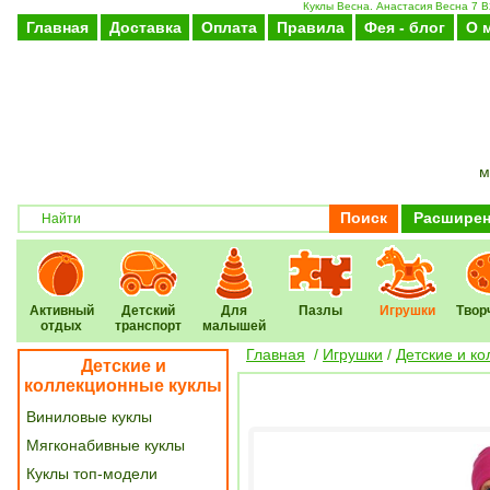
Куклы Весна. Анастасия Весна 7 В
Главная
Доставка
Оплата
Правила
Фея - блог
О 
м
Поиск
Расширен
Активный
Детский
Для
Пазлы
Игрушки
Твор
отдых
транспорт
малышей
Главная
/
Игрушки
/
Детские и к
Детские и
коллекционные куклы
Виниловые куклы
Мягконабивные куклы
Куклы топ-модели