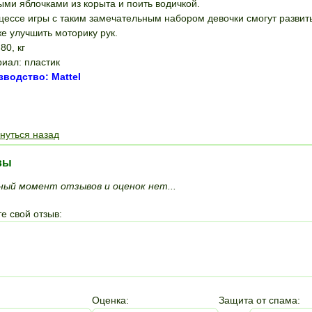
ыми яблочками из корыта и поить водичкой.
цессе игры с таким замечательным набором девочки смогут разви
же улучшить моторику рук.
80, кг
иал: пластик
водство: Mattel
ПОЛОЖИТЬ В КОРЗИНУ
нуться назад
вы
ный момент отзывов и оценок нет...
е свой отзыв:
Оценка:
Защита от спама: