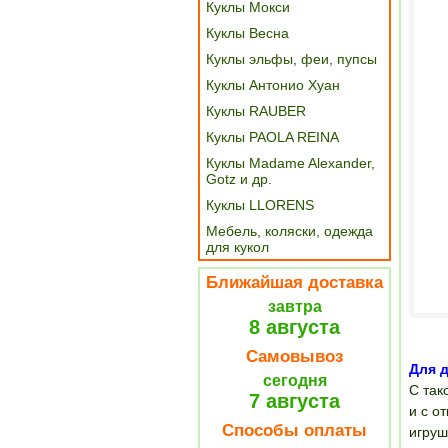
Куклы Мокси
Куклы Весна
Куклы эльфы, феи, пупсы
Куклы Антонио Хуан
Куклы RAUBER
Куклы PAOLA REINA
Куклы Madame Alexander,
Gotz и др.
Куклы LLORENS
Мебель, коляски, одежда
для кукол
Ближайшая доставка
завтра
8 августа
Самовывоз
Для д
сегодня
С так
7 августа
и с о
Способы оплаты
игруш