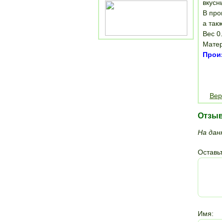
вкусн
В про
а так
Вес 0.
Матер
Произ
Вер
Отзы
На дан
Оставьт
Имя: