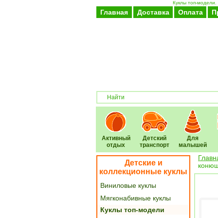
Куклы топ-модели. 
Главная
Доставка
Оплата
П
Активный
Детский
Для
отдых
транспорт
малышей
Главн
Детские и
конюш
коллекционные куклы
Виниловые куклы
Мягконабивные куклы
Куклы топ-модели