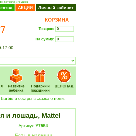
ин детских игрушек.
ества
АКЦИИ
Личный кабинет
КОРЗИНА
37
Товаров:
На сумму:
0-17:00
Оформить заказ
ля
Развитие
Подарки и
ЦЕНОПАД
ребенка
праздники
/ Barbie и сестры в сказке о пони:
я и лошадь, Mattel
Артикул
Y7554
Есть в наличии