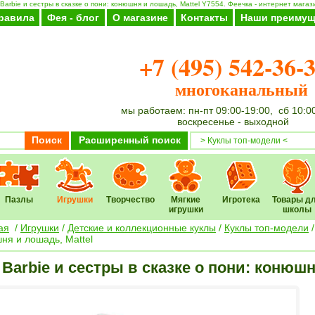
Barbie и сестры в сказке о пони: конюшня и лошадь, Mattel Y7554. Феечка - интернет магаз
равила
Фея - блог
О магазине
Контакты
Наши преимущ
+7 (495) 542-36-
многоканальный
мы работаем: пн-пт 09:00-19:00, сб 10:0
воскресенье - выходной
Поиск
Расширенный поиск
Пазлы
Игрушки
Творчество
Мягкие
Игротека
Товары д
игрушки
школы
ая
/
Игрушки
/
Детские и коллекционные куклы
/
Куклы топ-модели
ня и лошадь, Mattel
Barbie и сестры в сказке о пони: конюшн