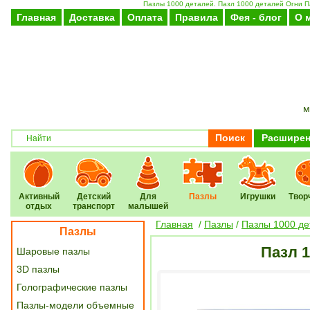
Пазлы 1000 деталей. Пазл 1000 деталей Огни Па
Главная
Доставка
Оплата
Правила
Фея - блог
О 
м
Поиск
Расширен
Активный
Детский
Для
Пазлы
Игрушки
Твор
отдых
транспорт
малышей
Главная
/
Пазлы
/
Пазлы 1000 де
Пазлы
Пазл 
Шаровые пазлы
3D пазлы
Голографические пазлы
Пазлы-модели объемные