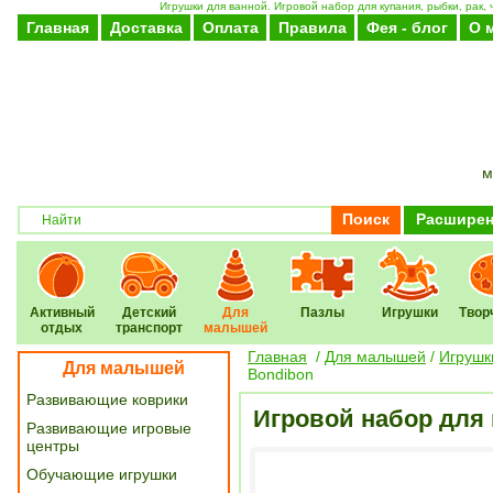
Игрушки для ванной. Игровой набор для купания, рыбки, рак, 
Главная
Доставка
Оплата
Правила
Фея - блог
О 
м
Поиск
Расширен
Активный
Детский
Для
Пазлы
Игрушки
Твор
отдых
транспорт
малышей
Главная
/
Для малышей
/
Игрушк
Для малышей
Bondibon
Развивающие коврики
Игровой набор для к
Развивающие игровые
центры
Обучающие игрушки