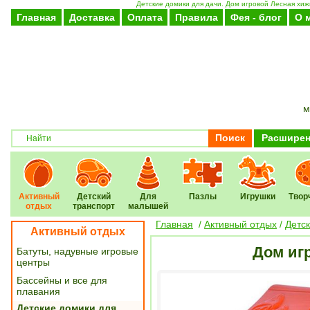
Детские домики для дачи. Дом игровой Лесная хижи
Главная
Доставка
Оплата
Правила
Фея - блог
О 
м
Поиск
Расширен
Активный
Детский
Для
Пазлы
Игрушки
Твор
отдых
транспорт
малышей
Главная
/
Активный отдых
/
Детс
Активный отдых
Дом иг
Батуты, надувные игровые
центры
Бассейны и все для
плавания
Детские домики для