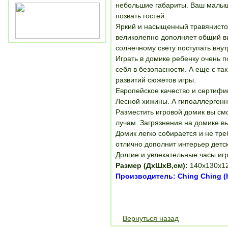
небольшие габариты. Ваш малыш 
позвать гостей.
Яркий и насыщенный травянисто-
великолепно дополняет общий в
солнечному свету поступать вн
Играть в домике ребенку очень 
себя в безопасности. А еще с т
развитий сюжетов игры.
Европейское качество и сертиф
Лесной хижины. А гипоаллерген
Разместить игровой домик вы смо
лучам. Загрязнения на домике вы
Домик легко собирается и не тр
отлично дополнит интерьер детс
Долгие и увлекательные часы иг
Размер (ДхШхВ,см):
140х130х1
Производитель: Ching Ching (
Вернуться назад