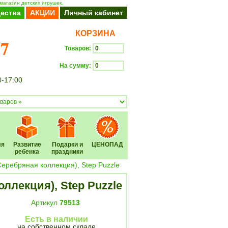
магазин детских игрушек.
ества
АКЦИИ
Личный кабинет
КОРЗИНА
37
Товаров:
На сумму:
0-17:00
Оформить заказ
ля
Развитие
Подарки и
ЦЕНОПАД
ребенка
праздники
Серебряная коллекция), Step Puzzle
оллекция), Step Puzzle
Артикул
79513
Есть в наличии
на собственном складе