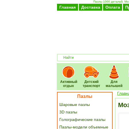
Пазлы 1000 деталей. Моз
Главная
Доставка
Оплата
П
Активный
Детский
Для
отдых
транспорт
малышей
Главн
Пазлы
Моз
Шаровые пазлы
3D пазлы
Голографические пазлы
Пазлы-модели объемные