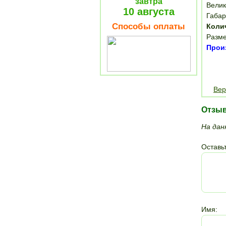
завтра
Велик
10 августа
Габар
Способы оплаты
Коли
Разме
Произ
Вер
Отзы
На дан
Оставьт
Имя: