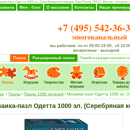
аика-пазл Одетта 1000 эл. (Серебряная коллекция), Step Puzzle 79513. Феечка - интернет 
равила
Фея - блог
О магазине
Контакты
Наши преимущ
+7 (495) 542-36-
многоканальный
мы работаем: пн-пт 09:00-19:00, сб 10:0
воскресенье - выходной
Поиск
Расширенный поиск
Пазлы
Игрушки
Творчество
Мягкие
Игротека
Товары д
игрушки
школы
ая
/
Пазлы
/
Пазлы 1000 деталей
/ Мозаика-пазл Одетта 1000 эл. (
аика-пазл Одетта 1000 эл. (Серебряная к