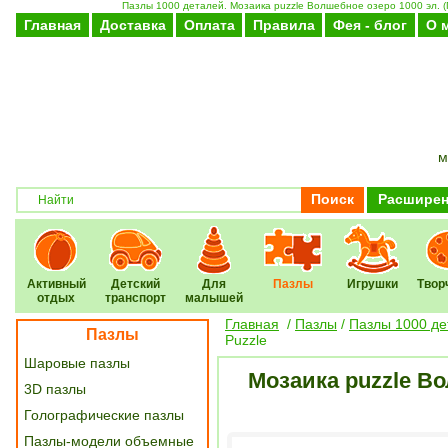
Пазлы 1000 деталей. Мозаика puzzle Волшебное озеро 1000 эл. (Г
Главная
Доставка
Оплата
Правила
Фея - блог
О 
м
Поиск
Расширен
Активный
Детский
Для
Пазлы
Игрушки
Твор
отдых
транспорт
малышей
Главная
/
Пазлы
/
Пазлы 1000 де
Пазлы
Puzzle
Шаровые пазлы
Мозаика puzzle Во
3D пазлы
Голографические пазлы
Пазлы-модели объемные