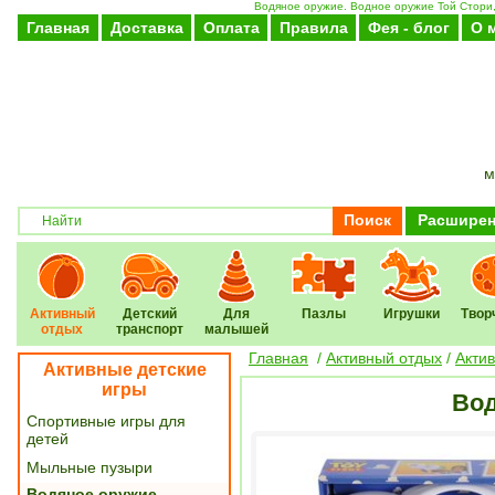
Водяное оружие. Водное оружие Той Стори, 
Главная
Доставка
Оплата
Правила
Фея - блог
О 
м
Поиск
Расширен
Активный
Детский
Для
Пазлы
Игрушки
Твор
отдых
транспорт
малышей
Главная
/
Активный отдых
/
Акти
Активные детские
игры
Вод
Спортивные игры для
детей
Мыльные пузыри
Водяное оружие