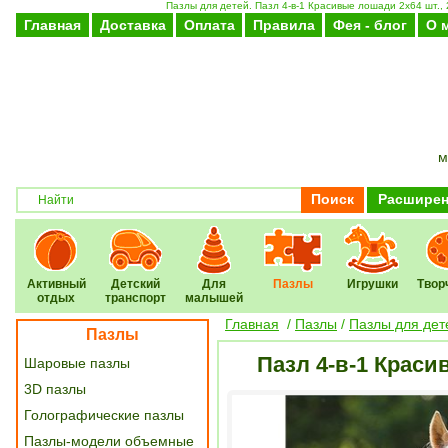
Пазлы для детей. Пазл 4-в-1 Красивые лошади 2х64 шт., 
Главная
Доставка
Оплата
Правила
Фея - блог
О 
м
Поиск
Расширен
Активный
Детский
Для
Пазлы
Игрушки
Твор
отдых
транспорт
малышей
Главная
/
Пазлы
/
Пазлы для дет
Пазлы
Пазл 4-в-1 Краси
Шаровые пазлы
3D пазлы
Голографические пазлы
Пазлы-модели объемные